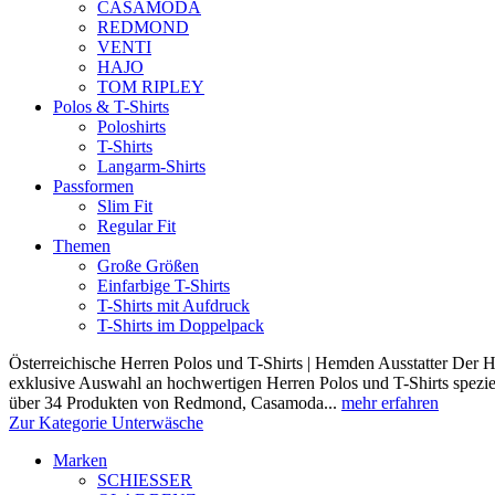
CASAMODA
REDMOND
VENTI
HAJO
TOM RIPLEY
Polos & T-Shirts
Poloshirts
T-Shirts
Langarm-Shirts
Passformen
Slim Fit
Regular Fit
Themen
Große Größen
Einfarbige T-Shirts
T-Shirts mit Aufdruck
T-Shirts im Doppelpack
Österreichische Herren Polos und T-Shirts | Hemden Ausstatter Der H
exklusive Auswahl an hochwertigen Herren Polos und T-Shirts speziel
über 34 Produkten von Redmond, Casamoda...
mehr erfahren
Zur Kategorie Unterwäsche
Marken
SCHIESSER