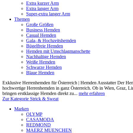
Extra kurzer Arm
Extra langer Arm
Super-extra langer Arm
Themen
Große Größen
Business Hemden
Casual Hemden
Gala- & Hochzeitshemden
Bügelfreie Hemden
Hemden mit Umschlagmanschette
Nachhaltige Hemden
Weiße Hemden
Schwarze Hemden
Blaue Hemden
Exklusive Herrenhemden für Österreich | Hemden Ausstatter Der Hemde
hochwertige Herrenhemden in ganz Österreich. Ob in Wien, Graz, Lin
bringen erstklassige Hemden direkt zu...
mehr erfahren
Zur Kategorie Strick & Sweat
Marken
OLYMP
CASAMODA
REDMOND
MAERZ MUENCHEN