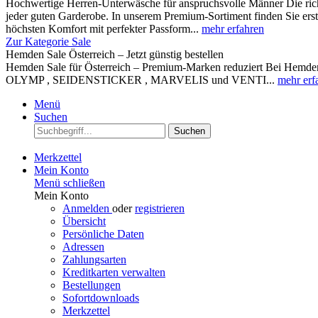
Hochwertige Herren-Unterwäsche für anspruchsvolle Männer Die rich
jeder guten Garderobe. In unserem Premium-Sortiment finden Sie ers
höchsten Komfort mit perfekter Passform...
mehr erfahren
Zur Kategorie Sale
Hemden Sale Österreich – Jetzt günstig bestellen
Hemden Sale für Österreich – Premium-Marken reduziert Bei Hemden A
OLYMP , SEIDENSTICKER , MARVELIS und VENTI...
mehr erf
Menü
Suchen
Suchen
Merkzettel
Mein Konto
Menü schließen
Mein Konto
Anmelden
oder
registrieren
Übersicht
Persönliche Daten
Adressen
Zahlungsarten
Kreditkarten verwalten
Bestellungen
Sofortdownloads
Merkzettel