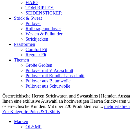
HAJO
TOM RIPLEY
SEIDENSTICKER
Strick & Sweat
Pullover
Rollkragenpullover
Westen & Pullunder
Strickjacken
Passformen
Comfort Fit
Regular Fit
Themen
Große Größen
Pullover mit V-Ausschnitt
Pullover mit Rundhalsausschnitt
Pullover aus Baumwolle
Pullover aus Schurwolle
Österreichische Herren Strickwaren und Sweatshirts | Hemden Ausstat
Ihnen eine exklusive Auswahl an hochwertigen Herren Strickwaren und
österreichische Kunden. Mit über 220 Produkten von...
mehr erfahren
Zur Kategorie Polos & T-Shirts
Marken
OLYMP