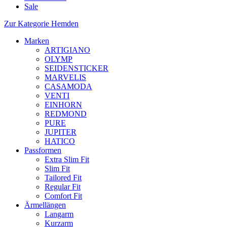
Sale
Zur Kategorie Hemden
Marken
ARTIGIANO
OLYMP
SEIDENSTICKER
MARVELIS
CASAMODA
VENTI
EINHORN
REDMOND
PURE
JUPITER
HATICO
Passformen
Extra Slim Fit
Slim Fit
Tailored Fit
Regular Fit
Comfort Fit
Ärmellängen
Langarm
Kurzarm