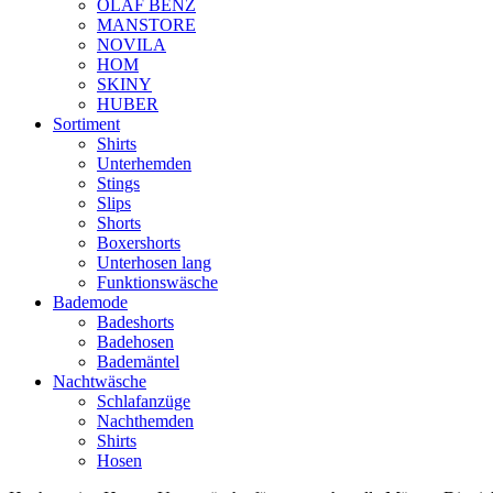
OLAF BENZ
MANSTORE
NOVILA
HOM
SKINY
HUBER
Sortiment
Shirts
Unterhemden
Stings
Slips
Shorts
Boxershorts
Unterhosen lang
Funktionswäsche
Bademode
Badeshorts
Badehosen
Bademäntel
Nachtwäsche
Schlafanzüge
Nachthemden
Shirts
Hosen