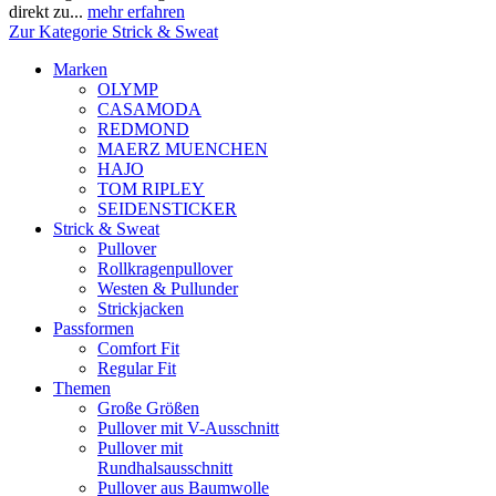
direkt zu...
mehr erfahren
Zur Kategorie Strick & Sweat
Marken
OLYMP
CASAMODA
REDMOND
MAERZ MUENCHEN
HAJO
TOM RIPLEY
SEIDENSTICKER
Strick & Sweat
Pullover
Rollkragenpullover
Westen & Pullunder
Strickjacken
Passformen
Comfort Fit
Regular Fit
Themen
Große Größen
Pullover mit V-Ausschnitt
Pullover mit
Rundhalsausschnitt
Pullover aus Baumwolle