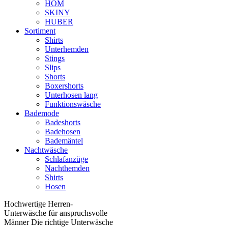
HOM
SKINY
HUBER
Sortiment
Shirts
Unterhemden
Stings
Slips
Shorts
Boxershorts
Unterhosen lang
Funktionswäsche
Bademode
Badeshorts
Badehosen
Bademäntel
Nachtwäsche
Schlafanzüge
Nachthemden
Shirts
Hosen
Hochwertige Herren-
Unterwäsche für anspruchsvolle
Männer Die richtige Unterwäsche