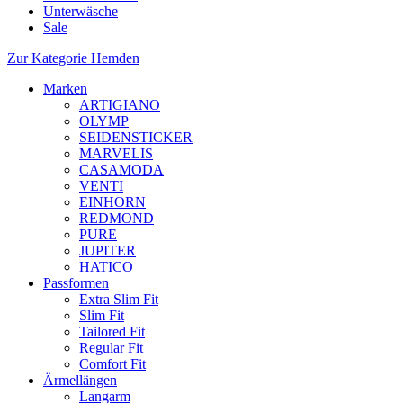
Unterwäsche
Sale
Zur Kategorie Hemden
Marken
ARTIGIANO
OLYMP
SEIDENSTICKER
MARVELIS
CASAMODA
VENTI
EINHORN
REDMOND
PURE
JUPITER
HATICO
Passformen
Extra Slim Fit
Slim Fit
Tailored Fit
Regular Fit
Comfort Fit
Ärmellängen
Langarm