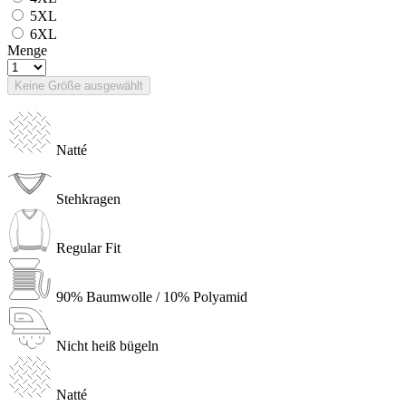
5XL
6XL
Menge
Keine Größe ausgewählt
Natté
Stehkragen
Regular Fit
90% Baumwolle / 10% Polyamid
Nicht heiß bügeln
Natté