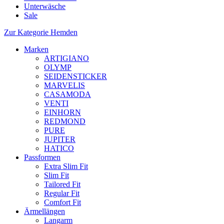
Unterwäsche
Sale
Zur Kategorie Hemden
Marken
ARTIGIANO
OLYMP
SEIDENSTICKER
MARVELIS
CASAMODA
VENTI
EINHORN
REDMOND
PURE
JUPITER
HATICO
Passformen
Extra Slim Fit
Slim Fit
Tailored Fit
Regular Fit
Comfort Fit
Ärmellängen
Langarm