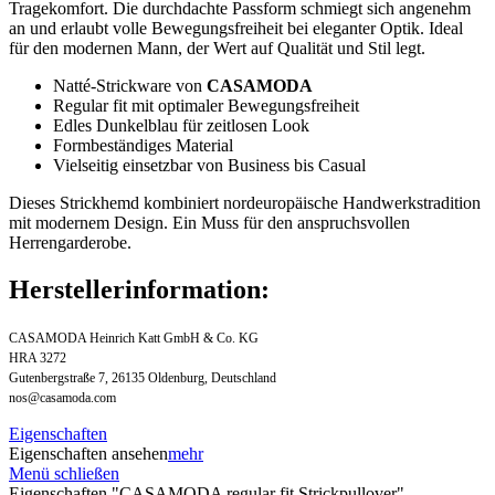
Tragekomfort. Die durchdachte Passform schmiegt sich angenehm
an und erlaubt volle Bewegungsfreiheit bei eleganter Optik. Ideal
für den modernen Mann, der Wert auf Qualität und Stil legt.
Natté-Strickware von
CASAMODA
Regular fit mit optimaler Bewegungsfreiheit
Edles Dunkelblau für zeitlosen Look
Formbeständiges Material
Vielseitig einsetzbar von Business bis Casual
Dieses Strickhemd kombiniert nordeuropäische Handwerkstradition
mit modernem Design. Ein Muss für den anspruchsvollen
Herrengarderobe.
Herstellerinformation:
CASAMODA Heinrich Katt GmbH & Co. KG
HRA 3272
Gutenbergstraße 7, 26135 Oldenburg, Deutschland
nos@casamoda.com
Eigenschaften
Eigenschaften ansehen
mehr
Menü schließen
Eigenschaften "CASAMODA regular fit Strickpullover"