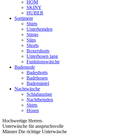
HOM
SKINY
HUBER
Sortiment
Shirts
Unterhemden
Stings
Slips
Shorts
Boxershorts
Unterhosen lang
Funktionswäsche
Bademode
Badeshorts
Badehosen
Bademäntel
Nachtwäsche
Schlafanzüge
Nachthemden
Shirts
Hosen
Hochwertige Herren-
Unterwäsche für anspruchsvolle
Männer Die richtige Unterwäsche