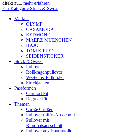
direkt zu...
mehr erfahren
Zur Kategorie Strick & Sweat
Marken
OLYMP
CASAMODA
REDMOND
MAERZ MUENCHEN
HAJO
TOM RIPLEY
SEIDENSTICKER
Strick & Sweat
Pullover
Rollkragenpullover
Westen & Pullunder
Strickjacken
Passformen
Comfort Fit
Regular Fit
Themen
Große Größen
Pullover mit V-Ausschnitt
Pullover mit
Rundhalsausschnitt
Pullover aus Baumwolle