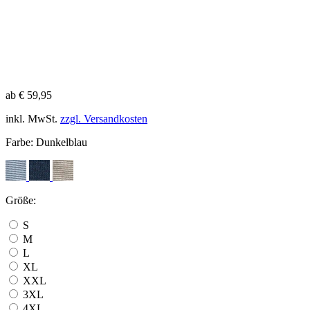
ab € 59,95
inkl. MwSt.
zzgl. Versandkosten
Farbe:
Dunkelblau
Größe:
S
M
L
XL
XXL
3XL
4XL