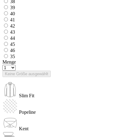
38
39
40
41
42
43
44
45
46
35
Menge
Keine Größe ausgewählt
Slim Fit
Popeline
Kent