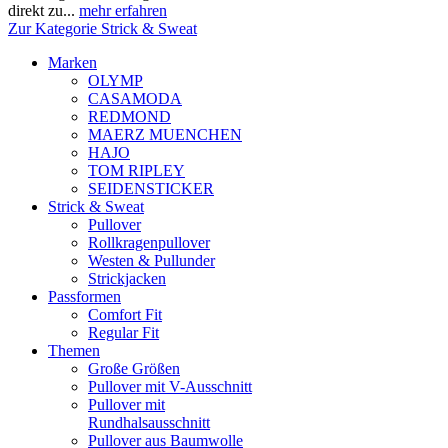
direkt zu...
mehr erfahren
Zur Kategorie Strick & Sweat
Marken
OLYMP
CASAMODA
REDMOND
MAERZ MUENCHEN
HAJO
TOM RIPLEY
SEIDENSTICKER
Strick & Sweat
Pullover
Rollkragenpullover
Westen & Pullunder
Strickjacken
Passformen
Comfort Fit
Regular Fit
Themen
Große Größen
Pullover mit V-Ausschnitt
Pullover mit
Rundhalsausschnitt
Pullover aus Baumwolle