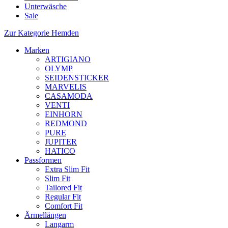
Unterwäsche
Sale
Zur Kategorie Hemden
Marken
ARTIGIANO
OLYMP
SEIDENSTICKER
MARVELIS
CASAMODA
VENTI
EINHORN
REDMOND
PURE
JUPITER
HATICO
Passformen
Extra Slim Fit
Slim Fit
Tailored Fit
Regular Fit
Comfort Fit
Ärmellängen
Langarm