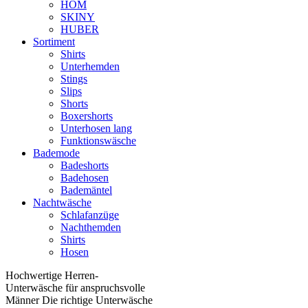
HOM
SKINY
HUBER
Sortiment
Shirts
Unterhemden
Stings
Slips
Shorts
Boxershorts
Unterhosen lang
Funktionswäsche
Bademode
Badeshorts
Badehosen
Bademäntel
Nachtwäsche
Schlafanzüge
Nachthemden
Shirts
Hosen
Hochwertige Herren-
Unterwäsche für anspruchsvolle
Männer Die richtige Unterwäsche