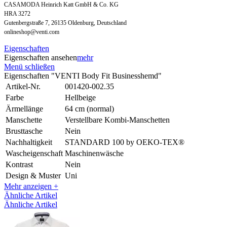
CASAMODA Heinrich Katt GmbH & Co. KG
HRA 3272
Gutenbergstraße 7, 26135 Oldenburg, Deutschland
onlineshop@venti.com
Eigenschaften
Eigenschaften ansehen
mehr
Menü schließen
Eigenschaften "VENTI Body Fit Businesshemd"
Artikel-Nr.
001420-002.35
Farbe
Hellbeige
Ärmellänge
64 cm (normal)
Manschette
Verstellbare Kombi-Manschetten
Brusttasche
Nein
Nachhaltigkeit
STANDARD 100 by OEKO-TEX®
Wascheigenschaft
Maschinenwäsche
Kontrast
Nein
Design & Muster
Uni
Mehr anzeigen +
Ähnliche Artikel
Ähnliche Artikel