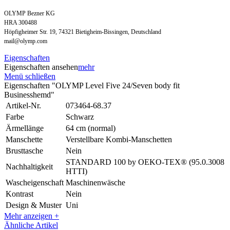
OLYMP Bezner KG
HRA 300488
Höpfigheimer Str. 19, 74321 Bietigheim-Bissingen, Deutschland
mail@olymp.com
Eigenschaften
Eigenschaften ansehen
mehr
Menü schließen
Eigenschaften "OLYMP Level Five 24/Seven body fit
Businesshemd"
Artikel-Nr.
073464-68.37
Farbe
Schwarz
Ärmellänge
64 cm (normal)
Manschette
Verstellbare Kombi-Manschetten
Brusttasche
Nein
STANDARD 100 by OEKO-TEX® (95.0.3008
Nachhaltigkeit
HTTI)
Wascheigenschaft
Maschinenwäsche
Kontrast
Nein
Design & Muster
Uni
Mehr anzeigen +
Ähnliche Artikel