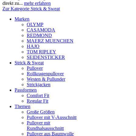
direkt zu...
mehr erfahren
Zur Kategorie Strick & Sweat
Marken
OLYMP
CASAMODA
REDMOND
MAERZ MUENCHEN
HAJO
TOM RIPLEY
SEIDENSTICKER
Strick & Sweat
Pullover
Rollkragenpullover
Westen & Pullunder
Strickjacken
Passformen
Comfort Fit
Regular Fit
Themen
Große Größen
Pullover mit V-Ausschnitt
Pullover mit
Rundhalsausschnitt
Pullover aus Baumwolle