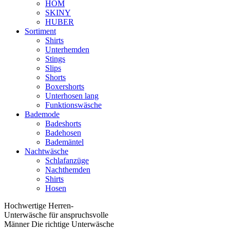
HOM
SKINY
HUBER
Sortiment
Shirts
Unterhemden
Stings
Slips
Shorts
Boxershorts
Unterhosen lang
Funktionswäsche
Bademode
Badeshorts
Badehosen
Bademäntel
Nachtwäsche
Schlafanzüge
Nachthemden
Shirts
Hosen
Hochwertige Herren-
Unterwäsche für anspruchsvolle
Männer Die richtige Unterwäsche