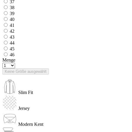
37
38
39
40
41
42
43
44
45
46
Menge
Keine Größe ausgewählt
Slim Fit
Jersey
Modern Kent