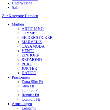
Unterwäsche
Sale
Zur Kategorie Hemden
Marken
ARTIGIANO
OLYMP
SEIDENSTICKER
MARVELIS
CASAMODA
VENTI
EINHORN
REDMOND
PURE
JUPITER
HATICO
Passformen
Extra Slim Fit
Slim Fit
Tailored Fit
Regular Fit
Comfort Fit
Ärmellängen
Langarm