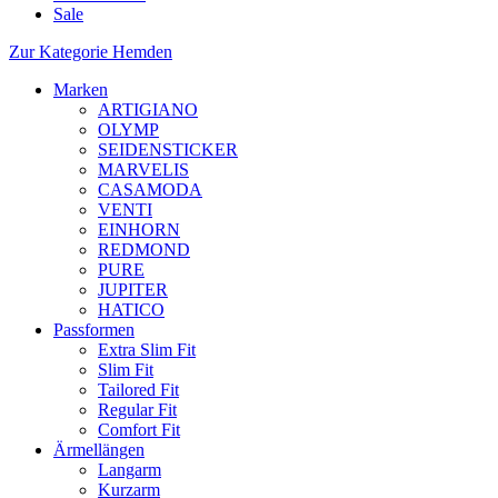
Sale
Zur Kategorie Hemden
Marken
ARTIGIANO
OLYMP
SEIDENSTICKER
MARVELIS
CASAMODA
VENTI
EINHORN
REDMOND
PURE
JUPITER
HATICO
Passformen
Extra Slim Fit
Slim Fit
Tailored Fit
Regular Fit
Comfort Fit
Ärmellängen
Langarm
Kurzarm