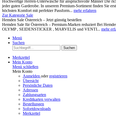
Hochwertige Herren-Unterwäsche für anspruchsvolle Männer Die rich
jeder guten Garderobe. In unserem Premium-Sortiment finden Sie ers
höchsten Komfort mit perfekter Passform...
mehr erfahren
Zur Kategorie Sale
Hemden Sale Österreich – Jetzt günstig bestellen
Hemden Sale für Österreich – Premium-Marken reduziert Bei Hemden A
OLYMP , SEIDENSTICKER , MARVELIS und VENTI...
mehr erf
Menü
Suchen
Suchen
Merkzettel
Mein Konto
Menü schließen
Mein Konto
Anmelden
oder
registrieren
Übersicht
Persönliche Daten
Adressen
Zahlungsarten
Kreditkarten verwalten
Bestellungen
Sofortdownloads
Merkzettel