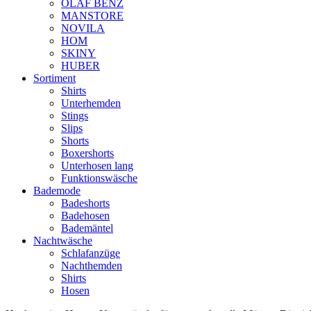
OLAF BENZ
MANSTORE
NOVILA
HOM
SKINY
HUBER
Sortiment
Shirts
Unterhemden
Stings
Slips
Shorts
Boxershorts
Unterhosen lang
Funktionswäsche
Bademode
Badeshorts
Badehosen
Bademäntel
Nachtwäsche
Schlafanzüge
Nachthemden
Shirts
Hosen