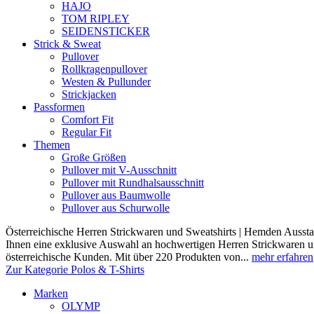
HAJO
TOM RIPLEY
SEIDENSTICKER
Strick & Sweat
Pullover
Rollkragenpullover
Westen & Pullunder
Strickjacken
Passformen
Comfort Fit
Regular Fit
Themen
Große Größen
Pullover mit V-Ausschnitt
Pullover mit Rundhalsausschnitt
Pullover aus Baumwolle
Pullover aus Schurwolle
Österreichische Herren Strickwaren und Sweatshirts | Hemden Ausstat
Ihnen eine exklusive Auswahl an hochwertigen Herren Strickwaren und
österreichische Kunden. Mit über 220 Produkten von...
mehr erfahren
Zur Kategorie Polos & T-Shirts
Marken
OLYMP