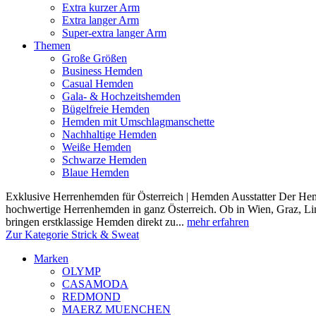
Extra kurzer Arm
Extra langer Arm
Super-extra langer Arm
Themen
Große Größen
Business Hemden
Casual Hemden
Gala- & Hochzeitshemden
Bügelfreie Hemden
Hemden mit Umschlagmanschette
Nachhaltige Hemden
Weiße Hemden
Schwarze Hemden
Blaue Hemden
Exklusive Herrenhemden für Österreich | Hemden Ausstatter Der Hemde
hochwertige Herrenhemden in ganz Österreich. Ob in Wien, Graz, Lin
bringen erstklassige Hemden direkt zu...
mehr erfahren
Zur Kategorie Strick & Sweat
Marken
OLYMP
CASAMODA
REDMOND
MAERZ MUENCHEN