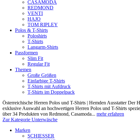
CASAMODA
REDMOND
VENTI
HAJO
TOM RIPLEY
Polos & T-Shirts
Poloshirts
T-Shirts
Langarm-Shirts
Passformen
Slim Fit
Regular Fit
Themen
Große Größen
Einfarbige T-Shirts
T-Shirts mit Aufdruck
T-Shirts im Doppelpack
Österreichische Herren Polos und T-Shirts | Hemden Ausstatter Der H
exklusive Auswahl an hochwertigen Herren Polos und T-Shirts speziel
über 34 Produkten von Redmond, Casamoda...
mehr erfahren
Zur Kategorie Unterwäsche
Marken
SCHIESSER