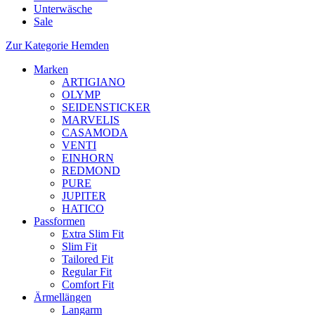
Unterwäsche
Sale
Zur Kategorie Hemden
Marken
ARTIGIANO
OLYMP
SEIDENSTICKER
MARVELIS
CASAMODA
VENTI
EINHORN
REDMOND
PURE
JUPITER
HATICO
Passformen
Extra Slim Fit
Slim Fit
Tailored Fit
Regular Fit
Comfort Fit
Ärmellängen
Langarm