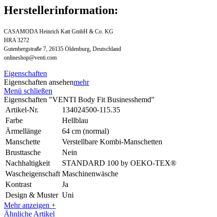
Herstellerinformation:
CASAMODA Heinrich Katt GmbH & Co. KG
HRA 3272
Gutenbergstraße 7, 26135 Oldenburg, Deutschland
onlineshop@venti.com
Eigenschaften
Eigenschaften ansehen
mehr
Menü schließen
Eigenschaften "VENTI Body Fit Businesshemd"
Artikel-Nr.
134024500-115.35
Farbe
Hellblau
Ärmellänge
64 cm (normal)
Manschette
Verstellbare Kombi-Manschetten
Brusttasche
Nein
Nachhaltigkeit
STANDARD 100 by OEKO-TEX®
Wascheigenschaft
Maschinenwäsche
Kontrast
Ja
Design & Muster
Uni
Mehr anzeigen +
Ähnliche Artikel