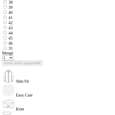
38
39
40
41
42
43
44
45
46
35
Menge
Keine Größe ausgewählt
Slim Fit
Easy Care
Kent