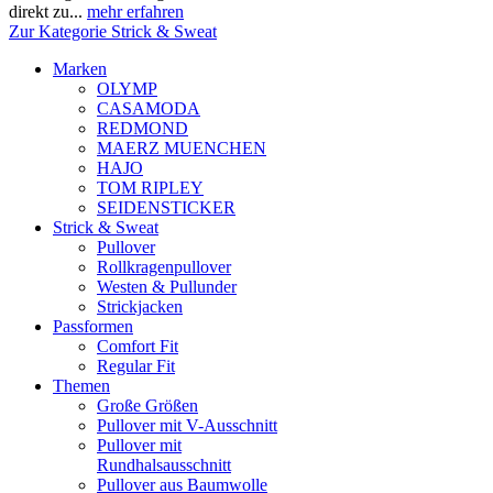
direkt zu...
mehr erfahren
Zur Kategorie Strick & Sweat
Marken
OLYMP
CASAMODA
REDMOND
MAERZ MUENCHEN
HAJO
TOM RIPLEY
SEIDENSTICKER
Strick & Sweat
Pullover
Rollkragenpullover
Westen & Pullunder
Strickjacken
Passformen
Comfort Fit
Regular Fit
Themen
Große Größen
Pullover mit V-Ausschnitt
Pullover mit
Rundhalsausschnitt
Pullover aus Baumwolle