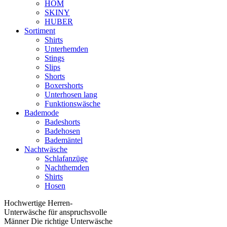
HOM
SKINY
HUBER
Sortiment
Shirts
Unterhemden
Stings
Slips
Shorts
Boxershorts
Unterhosen lang
Funktionswäsche
Bademode
Badeshorts
Badehosen
Bademäntel
Nachtwäsche
Schlafanzüge
Nachthemden
Shirts
Hosen
Hochwertige Herren-
Unterwäsche für anspruchsvolle
Männer Die richtige Unterwäsche