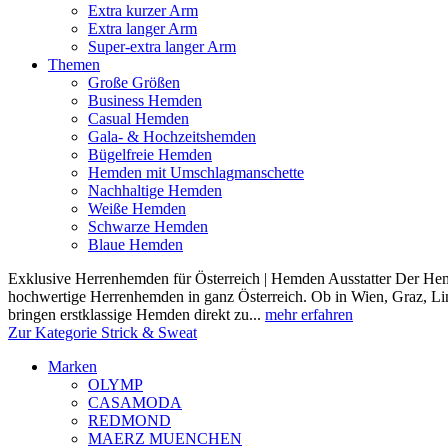
Extra kurzer Arm
Extra langer Arm
Super-extra langer Arm
Themen
Große Größen
Business Hemden
Casual Hemden
Gala- & Hochzeitshemden
Bügelfreie Hemden
Hemden mit Umschlagmanschette
Nachhaltige Hemden
Weiße Hemden
Schwarze Hemden
Blaue Hemden
Exklusive Herrenhemden für Österreich | Hemden Ausstatter Der Hemde
hochwertige Herrenhemden in ganz Österreich. Ob in Wien, Graz, Lin
bringen erstklassige Hemden direkt zu...
mehr erfahren
Zur Kategorie Strick & Sweat
Marken
OLYMP
CASAMODA
REDMOND
MAERZ MUENCHEN