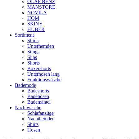
OLAF BENZ
MANSTORE
NOVILA
HOM
SKINY
HUBER
Sortiment
Shirts
Unterhemden
Stings
Slips
Shorts
Boxershorts
Unterhosen lang
Funktionswäsche
Bademode
Badeshorts
Badehosen
Bademäntel
Nachtwäsche
Schlafanzüge
Nachthemden
Shirts
Hosen