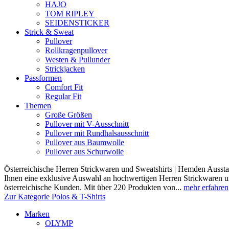
HAJO
TOM RIPLEY
SEIDENSTICKER
Strick & Sweat
Pullover
Rollkragenpullover
Westen & Pullunder
Strickjacken
Passformen
Comfort Fit
Regular Fit
Themen
Große Größen
Pullover mit V-Ausschnitt
Pullover mit Rundhalsausschnitt
Pullover aus Baumwolle
Pullover aus Schurwolle
Österreichische Herren Strickwaren und Sweatshirts | Hemden Ausstat
Ihnen eine exklusive Auswahl an hochwertigen Herren Strickwaren und
österreichische Kunden. Mit über 220 Produkten von...
mehr erfahren
Zur Kategorie Polos & T-Shirts
Marken
OLYMP