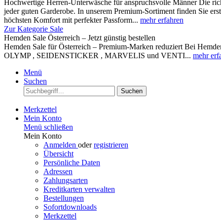
Hochwertige Herren-Unterwäsche für anspruchsvolle Männer Die rich
jeder guten Garderobe. In unserem Premium-Sortiment finden Sie ers
höchsten Komfort mit perfekter Passform...
mehr erfahren
Zur Kategorie Sale
Hemden Sale Österreich – Jetzt günstig bestellen
Hemden Sale für Österreich – Premium-Marken reduziert Bei Hemden A
OLYMP , SEIDENSTICKER , MARVELIS und VENTI...
mehr erf
Menü
Suchen
Suchen
Merkzettel
Mein Konto
Menü schließen
Mein Konto
Anmelden
oder
registrieren
Übersicht
Persönliche Daten
Adressen
Zahlungsarten
Kreditkarten verwalten
Bestellungen
Sofortdownloads
Merkzettel