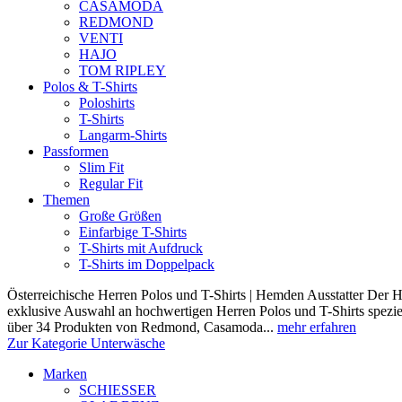
CASAMODA
REDMOND
VENTI
HAJO
TOM RIPLEY
Polos & T-Shirts
Poloshirts
T-Shirts
Langarm-Shirts
Passformen
Slim Fit
Regular Fit
Themen
Große Größen
Einfarbige T-Shirts
T-Shirts mit Aufdruck
T-Shirts im Doppelpack
Österreichische Herren Polos und T-Shirts | Hemden Ausstatter Der H
exklusive Auswahl an hochwertigen Herren Polos und T-Shirts speziel
über 34 Produkten von Redmond, Casamoda...
mehr erfahren
Zur Kategorie Unterwäsche
Marken
SCHIESSER