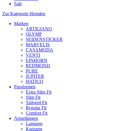
Sale
Zur Kategorie Hemden
Marken
ARTIGIANO
OLYMP
SEIDENSTICKER
MARVELIS
CASAMODA
VENTI
EINHORN
REDMOND
PURE
JUPITER
HATICO
Passformen
Extra Slim Fit
Slim Fit
Tailored Fit
Regular Fit
Comfort Fit
Ärmellängen
Langarm
Kurzarm