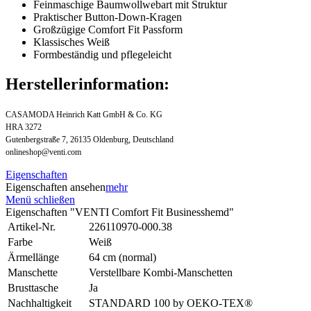
Feinmaschige Baumwollwebart mit Struktur
Praktischer Button-Down-Kragen
Großzügige Comfort Fit Passform
Klassisches Weiß
Formbeständig und pflegeleicht
Herstellerinformation:
CASAMODA Heinrich Katt GmbH & Co. KG
HRA 3272
Gutenbergstraße 7, 26135 Oldenburg, Deutschland
onlineshop@venti.com
Eigenschaften
Eigenschaften ansehen
mehr
Menü schließen
Eigenschaften "VENTI Comfort Fit Businesshemd"
Artikel-Nr.
226110970-000.38
Farbe
Weiß
Ärmellänge
64 cm (normal)
Manschette
Verstellbare Kombi-Manschetten
Brusttasche
Ja
Nachhaltigkeit
STANDARD 100 by OEKO-TEX®