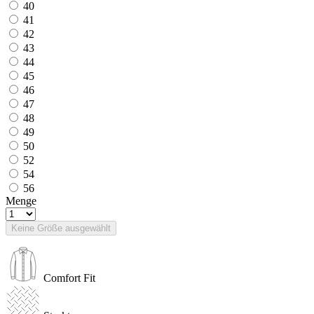
40
41
42
43
44
45
46
47
48
49
50
52
54
56
Menge
Keine Größe ausgewählt
Comfort Fit