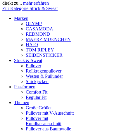
direkt zu...
mehr erfahren
Zur Kategorie Strick & Sweat
Marken
OLYMP
CASAMODA
REDMOND
MAERZ MUENCHEN
HAJO
TOM RIPLEY
SEIDENSTICKER
Strick & Sweat
Pullover
Rollkragenpullover
Westen & Pullunder
Strickjacken
Passformen
Comfort Fit
Regular Fit
Themen
Große Größen
Pullover mit V-Ausschnitt
Pullover mit
Rundhalsausschnitt
Pullover aus Baumwolle