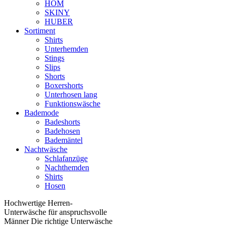
HOM
SKINY
HUBER
Sortiment
Shirts
Unterhemden
Stings
Slips
Shorts
Boxershorts
Unterhosen lang
Funktionswäsche
Bademode
Badeshorts
Badehosen
Bademäntel
Nachtwäsche
Schlafanzüge
Nachthemden
Shirts
Hosen
Hochwertige Herren-
Unterwäsche für anspruchsvolle
Männer Die richtige Unterwäsche