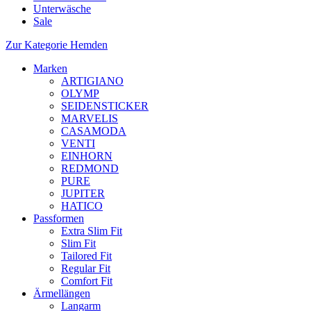
Unterwäsche
Sale
Zur Kategorie Hemden
Marken
ARTIGIANO
OLYMP
SEIDENSTICKER
MARVELIS
CASAMODA
VENTI
EINHORN
REDMOND
PURE
JUPITER
HATICO
Passformen
Extra Slim Fit
Slim Fit
Tailored Fit
Regular Fit
Comfort Fit
Ärmellängen
Langarm