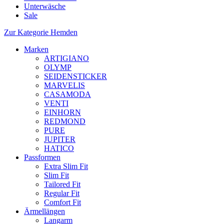
Unterwäsche
Sale
Zur Kategorie Hemden
Marken
ARTIGIANO
OLYMP
SEIDENSTICKER
MARVELIS
CASAMODA
VENTI
EINHORN
REDMOND
PURE
JUPITER
HATICO
Passformen
Extra Slim Fit
Slim Fit
Tailored Fit
Regular Fit
Comfort Fit
Ärmellängen
Langarm