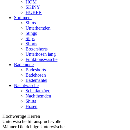
HOM
SKINY
HUBER
Sortiment
Shirts
Unterhemden
Stings
Slips
Shorts
Boxershorts
Unterhosen lang
Funktionswäsche
Bademode
Badeshorts
Badehosen
Bademäntel
Nachtwäsche
Schlafanzüge
Nachthemden
Shirts
Hosen
Hochwertige Herren-
Unterwäsche für anspruchsvolle
Männer Die richtige Unterwäsche