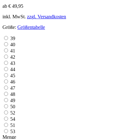
ab € 49,95
inkl. MwSt.
zzgl. Versandkosten
Größe:
Größentabelle
39
40
41
42
43
44
45
46
47
48
49
50
52
54
51
53
Menge