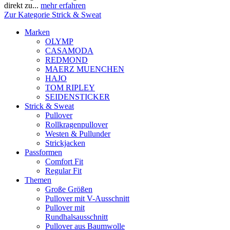
direkt zu...
mehr erfahren
Zur Kategorie Strick & Sweat
Marken
OLYMP
CASAMODA
REDMOND
MAERZ MUENCHEN
HAJO
TOM RIPLEY
SEIDENSTICKER
Strick & Sweat
Pullover
Rollkragenpullover
Westen & Pullunder
Strickjacken
Passformen
Comfort Fit
Regular Fit
Themen
Große Größen
Pullover mit V-Ausschnitt
Pullover mit
Rundhalsausschnitt
Pullover aus Baumwolle