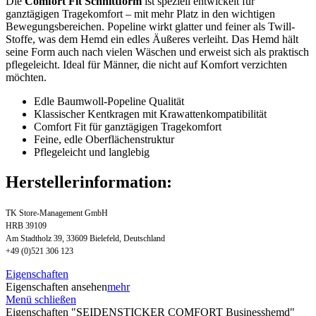
Die
Comfort Fit Schnittform
ist speziell entwickelt für
ganztägigen Tragekomfort – mit mehr Platz in den wichtigen
Bewegungsbereichen. Popeline wirkt glatter und feiner als Twill-
Stoffe, was dem Hemd ein edles Äußeres verleiht. Das Hemd hält
seine Form auch nach vielen Wäschen und erweist sich als praktisch
pflegeleicht. Ideal für Männer, die nicht auf Komfort verzichten
möchten.
Edle Baumwoll-Popeline Qualität
Klassischer Kentkragen mit Krawattenkompatibilität
Comfort Fit für ganztägigen Tragekomfort
Feine, edle Oberflächenstruktur
Pflegeleicht und langlebig
Herstellerinformation:
TK Store-Management GmbH
HRB 39109
Am Stadtholz 39, 33609 Bielefeld, Deutschland
+49 (0)521 306 123
Eigenschaften
Eigenschaften ansehen
mehr
Menü schließen
Eigenschaften "SEIDENSTICKER COMFORT Businesshemd"