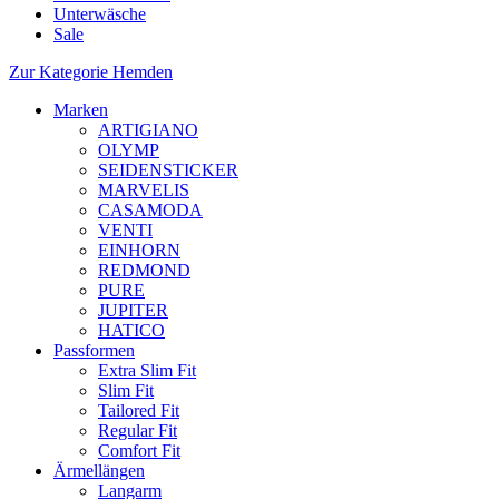
Unterwäsche
Sale
Zur Kategorie Hemden
Marken
ARTIGIANO
OLYMP
SEIDENSTICKER
MARVELIS
CASAMODA
VENTI
EINHORN
REDMOND
PURE
JUPITER
HATICO
Passformen
Extra Slim Fit
Slim Fit
Tailored Fit
Regular Fit
Comfort Fit
Ärmellängen
Langarm