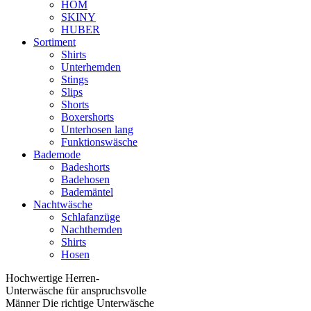
HOM
SKINY
HUBER
Sortiment
Shirts
Unterhemden
Stings
Slips
Shorts
Boxershorts
Unterhosen lang
Funktionswäsche
Bademode
Badeshorts
Badehosen
Bademäntel
Nachtwäsche
Schlafanzüge
Nachthemden
Shirts
Hosen
Hochwertige Herren-
Unterwäsche für anspruchsvolle
Männer Die richtige Unterwäsche