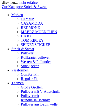
direkt zu...
mehr erfahren
Zur Kategorie Strick & Sweat
Marken
OLYMP
CASAMODA
REDMOND
MAERZ MUENCHEN
HAJO
TOM RIPLEY
SEIDENSTICKER
Strick & Sweat
Pullover
Rollkragenpullover
Westen & Pullunder
Strickjacken
Passformen
Comfort Fit
Regular Fit
Themen
Große Größen
Pullover mit V-Ausschnitt
Pullover mit
Rundhalsausschnitt
Pullover aus Baumwolle