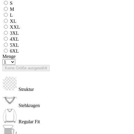
S
M
L
XL
XXL
3XL
4XL
5XL
6XL
Menge
Keine Größe ausgewählt
Struktur
Stehkragen
Regular Fit