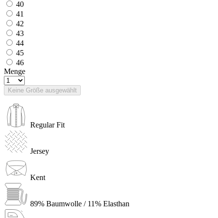
40
41
42
43
44
45
46
Menge
Keine Größe ausgewählt
Regular Fit
Jersey
Kent
89% Baumwolle / 11% Elasthan