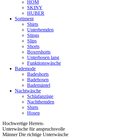
HOM
SKINY
HUBER
Sortiment
Shirts
Unterhemden
Stings
Slips
Shorts
Boxershorts
Unterhosen lang
Funktionswäsche
Bademode
Badeshorts
Badehosen
Bademäntel
Nachtwäsche
Schlafanzüge
Nachthemden
Shirts
Hosen
Hochwertige Herren-
Unterwäsche für anspruchsvolle
Männer Die richtige Unterwäsche