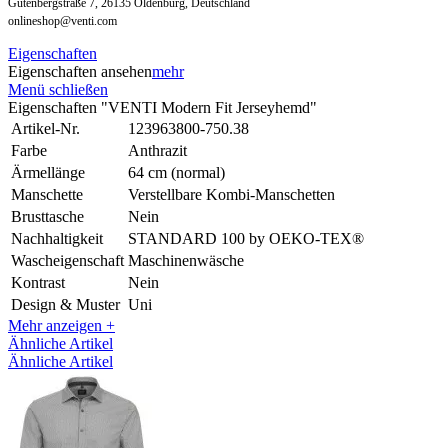
Gutenbergstraße 7, 26135 Oldenburg, Deutschland
onlineshop@venti.com
Eigenschaften
Eigenschaften ansehen
mehr
Menü schließen
Eigenschaften "VENTI Modern Fit Jerseyhemd"
Artikel-Nr.
123963800-750.38
Farbe
Anthrazit
Ärmellänge
64 cm (normal)
Manschette
Verstellbare Kombi-Manschetten
Brusttasche
Nein
Nachhaltigkeit
STANDARD 100 by OEKO-TEX®
Wascheigenschaft
Maschinenwäsche
Kontrast
Nein
Design & Muster
Uni
Mehr anzeigen +
Ähnliche Artikel
Ähnliche Artikel