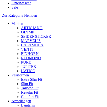
Unterwäsche
Sale
Zur Kategorie Hemden
Marken
ARTIGIANO
OLYMP
SEIDENSTICKER
MARVELIS
CASAMODA
VENTI
EINHORN
REDMOND
PURE
JUPITER
HATICO
Passformen
Extra Slim Fit
Slim Fit
Tailored Fit
Regular Fit
Comfort Fit
Ärmellängen
Langarm