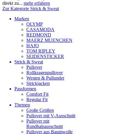
direkt zu...
mehr erfahren
Zur Kategorie Strick & Sweat
Marken
OLYMP
CASAMODA
REDMOND
MAERZ MUENCHEN
HAJO
TOM RIPLEY
SEIDENSTICKER
Strick & Sweat
Pullover
Rollkragenpullover
Westen & Pullunder
Strickjacken
Passformen
Comfort Fit
Regular Fit
Themen
Große Größen
Pullover mit V-Ausschnitt
Pullover mit
Rundhalsausschnitt
Pullover aus Baumwolle