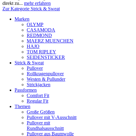
direkt zu...
mehr erfahren
Zur Kategorie Strick & Sweat
Marken
OLYMP
CASAMODA
REDMOND
MAERZ MUENCHEN
HAJO
TOM RIPLEY
SEIDENSTICKER
Strick & Sweat
Pullover
Rollkragenpullover
Westen & Pullunder
Strickjacken
Passformen
Comfort Fit
Regular Fit
Themen
Große Größen
Pullover mit V-Ausschnitt
Pullover mit
Rundhalsausschnitt
Pullover aus Baumwolle