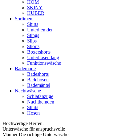
HOM
SKINY
HUBER
Sortiment
Shirts
Unterhemden
Stings
Slips
Shorts
Boxershorts
Unterhosen lang
Funktionswäsche
Bademode
Badeshorts
Badehosen
Bademäntel
Nachtwäsche
Schlafanzüge
Nachthemden
Shirts
Hosen
Hochwertige Herren-
Unterwäsche für anspruchsvolle
Männer Die richtige Unterwäsche