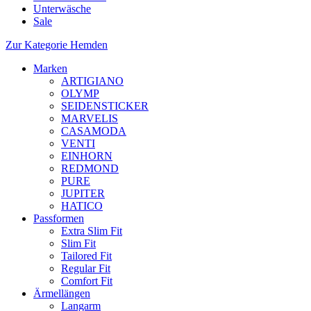
Unterwäsche
Sale
Zur Kategorie Hemden
Marken
ARTIGIANO
OLYMP
SEIDENSTICKER
MARVELIS
CASAMODA
VENTI
EINHORN
REDMOND
PURE
JUPITER
HATICO
Passformen
Extra Slim Fit
Slim Fit
Tailored Fit
Regular Fit
Comfort Fit
Ärmellängen
Langarm