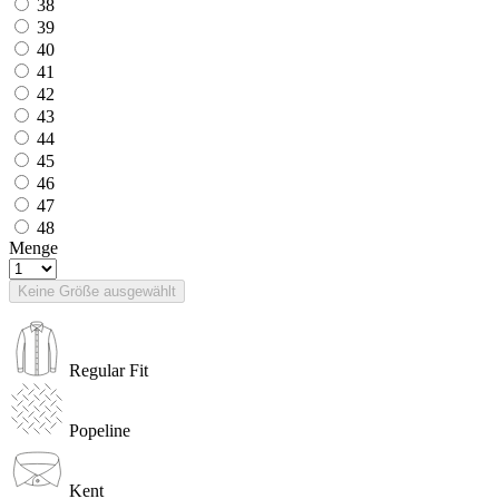
38
39
40
41
42
43
44
45
46
47
48
Menge
Keine Größe ausgewählt
Regular Fit
Popeline
Kent